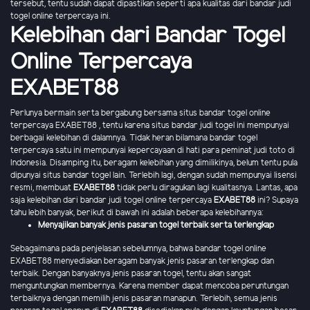
tersebut, tentu sudah dapat dipastikan seperti apa kualitas dari bandar judi
togel online terpercaya ini.
Kelebihan dari Bandar Togel
Online Terpercaya
EXABET88
Perlunya bermain serta bergabung bersama situs bandar togel online
terpercaya EXABET88 , tentu karena situs bandar judi togel ini mempunyai
berbagai kelebihan di dalamnya. Tidak heran bilamana bandar togel
terpercaya satu ini mempunyai kepercayaan di hati para peminat judi toto di
Indonesia. Disamping itu, beragam kelebihan yang dimilikinya, belum tentu pula
dipunyai situs bandar togel lain. Terlebih lagi, dengan sudah mempunyai lisensi
resmi, membuat
EXABET88
tidak perlu diragukan lagi kualitasnya. Lantas, apa
saja kelebihan dari bandar judi togel online terpercaya
EXABET88
ini? Supaya
tahu lebih banyak, berikut di bawah ini adalah beberapa kelebihannya:
Menyajikan banyak jenis pasaran togel terbaik serta terlengkap
Sebagaimana pada penjelasan sebelumnya, bahwa bandar togel online
EXABET88 menyediakan beragam banyak jenis pasaran terlengkap dan
terbaik. Dengan banyaknya jenis pasaran togel, tentu akan sangat
menguntungkan membernya. Karena member dapat mencoba peruntungan
terbaiknya dengan memilih jenis pasaran manapun. Terlebih, semua jenis