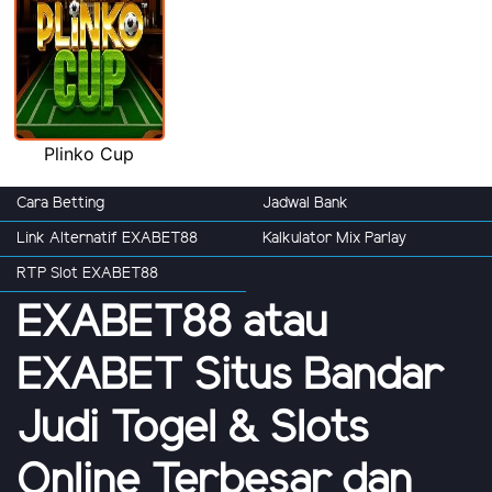
Plinko Cup
Cara Betting
Jadwal Bank
Link Alternatif EXABET88
Kalkulator Mix Parlay
RTP Slot EXABET88
EXABET88 atau
EXABET Situs Bandar
Judi Togel & Slots
Online Terbesar dan