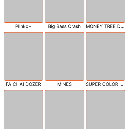
Plinko+
Big Bass Crash
MONEY TREE DOZER
FA CHAI DOZER
MINES
SUPER COLOR GAME