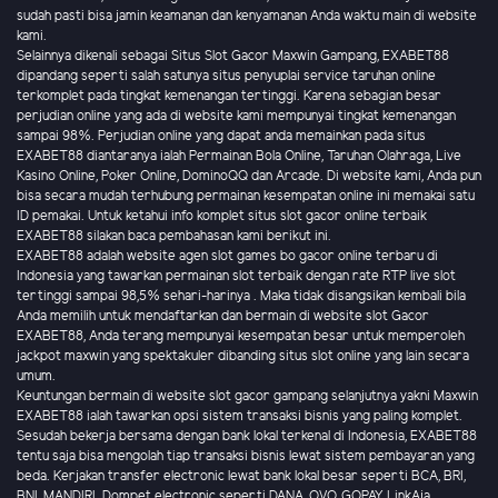
sudah pasti bisa jamin keamanan dan kenyamanan Anda waktu main di website
kami.
Selainnya dikenali sebagai Situs Slot Gacor Maxwin Gampang, EXABET88
dipandang seperti salah satunya situs penyuplai service taruhan online
terkomplet pada tingkat kemenangan tertinggi. Karena sebagian besar
perjudian online yang ada di website kami mempunyai tingkat kemenangan
sampai 98%. Perjudian online yang dapat anda memainkan pada situs
EXABET88 diantaranya ialah Permainan Bola Online, Taruhan Olahraga, Live
Kasino Online, Poker Online, DominoQQ dan Arcade. Di website kami, Anda pun
bisa secara mudah terhubung permainan kesempatan online ini memakai satu
ID pemakai. Untuk ketahui info komplet situs slot gacor online terbaik
EXABET88 silakan baca pembahasan kami berikut ini.
EXABET88 adalah website agen slot games bo gacor online terbaru di
Indonesia yang tawarkan permainan slot terbaik dengan rate RTP live slot
tertinggi sampai 98,5% sehari-harinya . Maka tidak disangsikan kembali bila
Anda memilih untuk mendaftarkan dan bermain di website slot Gacor
EXABET88, Anda terang mempunyai kesempatan besar untuk memperoleh
jackpot maxwin yang spektakuler dibanding situs slot online yang lain secara
umum.
Keuntungan bermain di website slot gacor gampang selanjutnya yakni Maxwin
EXABET88 ialah tawarkan opsi sistem transaksi bisnis yang paling komplet.
Sesudah bekerja bersama dengan bank lokal terkenal di Indonesia, EXABET88
tentu saja bisa mengolah tiap transaksi bisnis lewat sistem pembayaran yang
beda. Kerjakan transfer electronic lewat bank lokal besar seperti BCA, BRI,
BNI, MANDIRI. Dompet electronic seperti DANA, OVO, GOPAY, LinkAja,