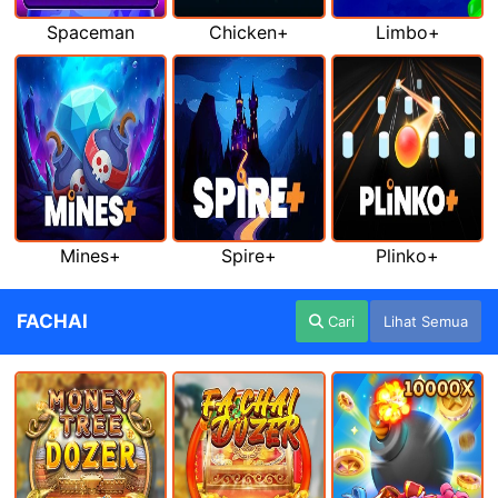
Spaceman
Chicken+
Limbo+
Mines+
Spire+
Plinko+
FACHAI
Cari
Lihat Semua