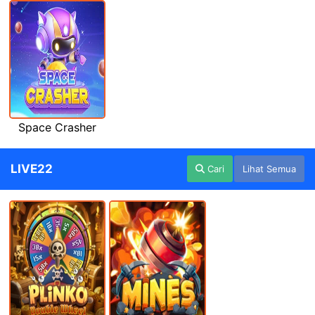
Space Crasher
LIVE22
Cari
Lihat Semua