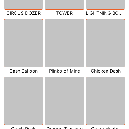
CIRCUS DOZER
TOWER
LIGHTNING BOMB
Cash Balloon
Plinko of Mine
Chicken Dash
Crash Puck
Dragon Treasure
Crazy Hunter