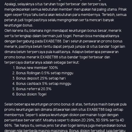
Apalagi, selayaknya situs taruhan togel terbesar dan terpercaya,
mengedepankan semua kebutuhan member merupakan hal paling utama. Pihak
agen sepertinya tahu betul akan kebutuhan para membernya. Terlebih, semua
petaruh judi togel pastinya selalu menginginkan serta mencari banyak
keuntungan bonus.
Oleh karena itu, bilamana ingin mendapat keuntungan bonus besar, menarik
serta terlengkap dalam bermain judi togel. Pemain bisa mendapatkannya
dengan bergabung pada EXABET88. Dari seluruh penawaran promo bonus
menarik, pastinya belum tentu dapat penjudi jumpai di situs bandar togel lain
dimana belum terpercaya pula kualitasnya. Adapun beberapa penawaran
promo bonus menarik EXABET88 situs bandar togel terbesar dan
terpercaya diantaranya adalah sebagai berikut:
Bonus new member 100%
Bonus Rollingan 0.5% setiap minggu
Bonus deposit 25% setiap hari
Bonus cashback 5% setiap minggu
Bonus referral 20.3%
Bonus diskon Togel
Selain beberapa keuntungan promo bonus di atas, tentunya masih banyak pula
promo keuntungan lain dimana ditawarkan oleh situs EXABET88 bagi setiap
membernya. Seperti adanya keuntungan diskon permainan togel dengan
persentase bervariatif. Misalnya seperti diskon 2D 29%, 3D 59% serta 4D
66%. Tak hanya itu, semua jenis taruhan togel lainnya juga menyediakan bonus
dengan nilai berbeda masing-masingnya. Bonus diskon tersebut juga berlaku