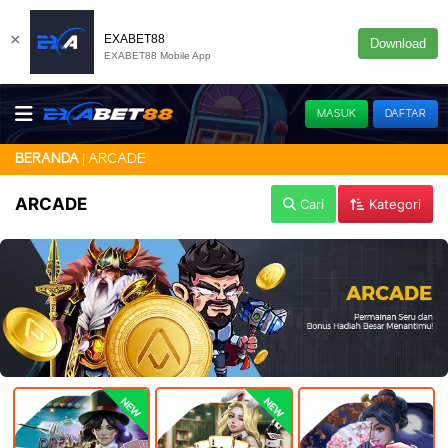
×
EXABET88
Download
EXABET88 Mobile App
MASUK
DAFTAR
ARCADE
BERANDA
ARCADE
Cari
Kategori
NEW
NEW