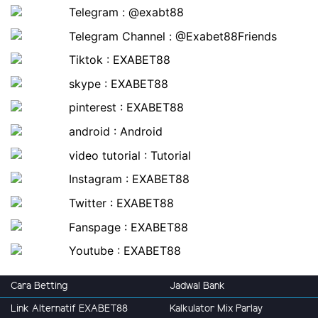
Telegram : @exabt88
Telegram Channel : @Exabet88Friends
Tiktok : EXABET88
skype : EXABET88
pinterest : EXABET88
android : Android
video tutorial : Tutorial
Instagram : EXABET88
Twitter : EXABET88
Fanspage : EXABET88
Youtube : EXABET88
Cara Betting
Jadwal Bank
Link Alternatif EXABET88
Kalkulator Mix Parlay