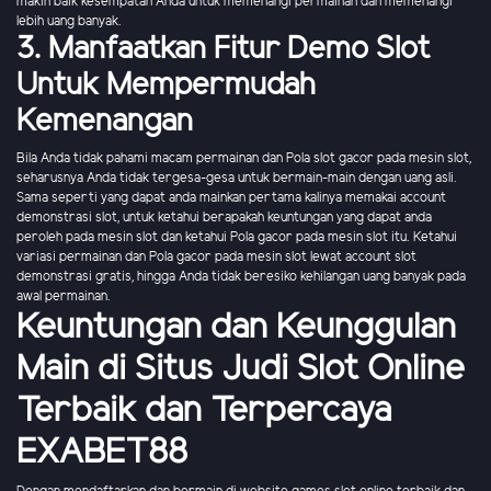
makin baik kesempatan Anda untuk memenangi permainan dan memenangi
lebih uang banyak.
3. Manfaatkan Fitur Demo Slot
Untuk Mempermudah
Kemenangan
Bila Anda tidak pahami macam permainan dan Pola slot gacor pada mesin slot,
seharusnya Anda tidak tergesa-gesa untuk bermain-main dengan uang asli.
Sama seperti yang dapat anda mainkan pertama kalinya memakai account
demonstrasi slot, untuk ketahui berapakah keuntungan yang dapat anda
peroleh pada mesin slot dan ketahui Pola gacor pada mesin slot itu. Ketahui
variasi permainan dan Pola gacor pada mesin slot lewat account slot
demonstrasi gratis, hingga Anda tidak beresiko kehilangan uang banyak pada
awal permainan.
Keuntungan dan Keunggulan
Main di Situs Judi Slot Online
Terbaik dan Terpercaya
EXABET88