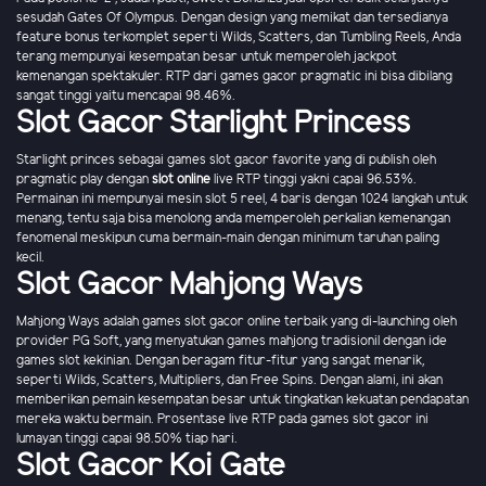
sesudah Gates Of Olympus. Dengan design yang memikat dan tersedianya
feature bonus terkomplet seperti Wilds, Scatters, dan Tumbling Reels, Anda
terang mempunyai kesempatan besar untuk memperoleh jackpot
kemenangan spektakuler. RTP dari games gacor pragmatic ini bisa dibilang
sangat tinggi yaitu mencapai 98.46%.
Slot Gacor Starlight Princess
Starlight princes sebagai games slot gacor favorite yang di publish oleh
pragmatic play dengan
slot online
live RTP tinggi yakni capai 96.53%.
Permainan ini mempunyai mesin slot 5 reel, 4 baris dengan 1024 langkah untuk
menang, tentu saja bisa menolong anda memperoleh perkalian kemenangan
fenomenal meskipun cuma bermain-main dengan minimum taruhan paling
kecil.
Slot Gacor Mahjong Ways
Mahjong Ways adalah games slot gacor online terbaik yang di-launching oleh
provider PG Soft, yang menyatukan games mahjong tradisionil dengan ide
games slot kekinian. Dengan beragam fitur-fitur yang sangat menarik,
seperti Wilds, Scatters, Multipliers, dan Free Spins. Dengan alami, ini akan
memberikan pemain kesempatan besar untuk tingkatkan kekuatan pendapatan
mereka waktu bermain. Prosentase live RTP pada games slot gacor ini
lumayan tinggi capai 98.50% tiap hari.
Slot Gacor Koi Gate