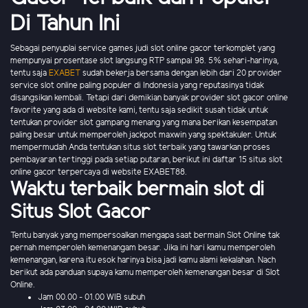
Di Tahun Ini
Sebagai penyuplai service games judi slot online gacor terkomplet yang
mempunyai prosentase slot langsung RTP sampai 98. 5% sehari-harinya,
tentu saja
EXABET
sudah bekerja bersama dengan lebih dari 20 provider
service slot online paling populer di Indonesia yang reputasinya tidak
disangsikan kembali. Tetapi dari demikian banyak provider slot gacor online
favorite yang ada di website kami, tentu saja sedikit susah tidak untuk
tentukan provider slot gampang menang yang mana berikan kesempatan
paling besar untuk memperoleh jackpot maxwin yang spektakuler. Untuk
mempermudah Anda tentukan situs slot terbaik yang tawarkan proses
pembayaran tertinggi pada setiap putaran, berikut ini daftar 15 situs slot
online gacor terpercaya di website EXABET88.
Waktu terbaik bermain slot di
Situs Slot Gacor
Tentu banyak yang mempersoalkan mengapa saat bermain Slot Online tak
pernah memperoleh kemenangam besar. Jika ini hari kamu memperoleh
kemenangan, karena itu esok harinya bisa jadi kamu alami kekalahan. Nach
berikut ada panduan supaya kamu memperoleh kemenangan besar di Slot
Online.
Jam 00.00 - 01.00 WIB subuh