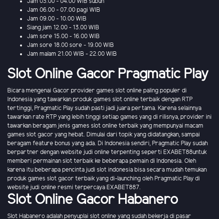
Jam 03.00 - 04.00 WIB subuh
Jam 06.00 - 07.00 pagi WIB
Jam 09.00 - 10.00 WIB
Siang jam 12.00 - 13.00 WIB
Jam sore 15.00 - 16.00 WIB
Jam sore 18.00 sore - 19.00 WIB
Jam malam 21.00 WIB - 22.00 WIB
Slot Online Gacor Pragmatic Play
Bicara mengenai Gacor provider games slot online paling populer di
Indonesia yang tawarkan produk games slot online terbaik dengan RTP
tertinggi, Pragmatic Play sudah pasti jadi juara pertama. Karena selainnya
tawarkan rate RTP yang lebih tinggi setiap games yang di rilisnya, provider ini
tawarkan beragam jenis games slot online terbaik yang mempunyai macam
games slot gacor yang hebat. Dimulai dari topik yang didatangkan, sampai
beragam feature bonus yang ada. Di Indonesia sendiri, Pragmatic Play sudah
berpartner dengan website judi online terpenting seperti EXABET88untuk
memberi permainan slot terbaik ke beberapa pemain di Indonesia. Oleh
karena itu beberapa pencinta judi slot indonesia bisa secara mudah temukan
produk games slot gacor terbaik yang di-launching oleh Pragmatic Play di
website judi online resmi terpercaya EXABET887.
Slot Online Gacor Habanero
Slot Habanero adalah penyuplai slot online yang sudah bekerja di pasar