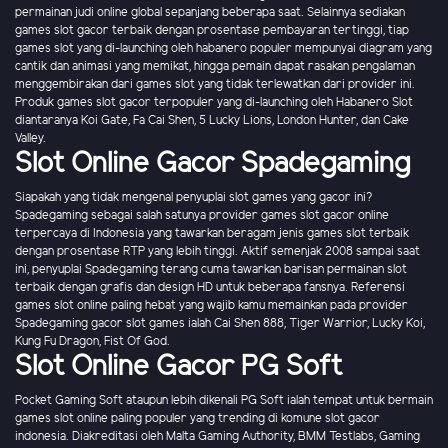
permainan judi online global sepanjang beberapa saat. Selainnya sediakan
games slot gacor terbaik dengan prosentase pembayaran tertinggi, tiap
games slot yang di-launching oleh habanero populer mempunyai diagram yang
cantik dan animasi yang memikat, hingga pemain dapat rasakan pengalaman
menggembirakan dari games slot yang tidak terlewatkan dari provider ini.
Produk games slot gacor terpopuler yang di-launching oleh Habanero Slot
diantaranya Koi Gate, Fa Cai Shen, 5 Lucky Lions, London Hunter, dan Cake
Valley.
Slot Online Gacor Spadegaming
Siapakah yang tidak mengenal penyuplai slot games yang gacor ini?
Spadegaming sebagai salah satunya provider games slot gacor online
terpercaya di Indonesia yang tawarkan beragam jenis games slot terbaik
dengan prosentase RTP yang lebih tinggi. Aktif semenjak 2008 sampai saat
ini, penyuplai Spadegaming terang cuma tawarkan barisan permainan slot
terbaik dengan grafis dan design HD untuk beberapa fansnya. Referensi
games slot online paling hebat yang wajib kamu memainkan pada provider
Spadegaming gacor slot games ialah Cai Shen 888, Tiger Warrior, Lucky Koi,
Kung Fu Dragon, Fist Of God.
Slot Online Gacor PG Soft
Pocket Gaming Soft ataupun lebih dikenali PG Soft ialah tempat untuk bermain
games slot online paling populer yang trending di komune slot gacor
indonesia. Diakreditasi oleh Malta Gaming Authority, BMM Testlabs, Gaming