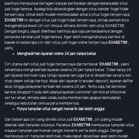
pastinya mempunyai beragam banyak perbedaan dengan kebanyakan situs
judi togel lainnya. Apalagi bila dibandingkan dengan situs bandar togel tidak
terpercaya. Untuk lebih mudah membedakan antara situs togel terpercaya
EXABET88
ini dengan situs judi togel tidak terpercaya, setiap pemain bisa
mengenalinya lewat ciri-ciri khusus dimana dimiliki oleh situs EXABET88..
Dengan begitu, dapat dikethaui nantinya apa saja perbedaannya dengan
penyedia taruhan judi togel lainnya. Agar lebih mengetahuinya, berikut di
bawah ini beberapa ciri dari situs judi togel online terpercaya
EXABET88
,
yaitu:
Menghadirkan layanan online 24 jam tanpa batas
Ciri utama dari situs judi togel terpercaya dan terbesar
EXABET88
, yakni
senantiasa menghadirkan layanan selama 24 jam tanpa batas. Tidak hanya 24
jam layanan bermain saja, tetapi layanan lain juga turut dihadirkan secara non
stop dalam setiap harinya. Mulai dari layanan transaksi deposit, layanan daftar
akun, hingga pelayanan terbaik lain selama 24 jam. Tentu saja, hal demikian
karena disupport pula oleh adanya layanan customer service profesional
serta ramah, dimana akan selalu sedia memberikan apapun kemudahan
sekaligus kebutuhan semua para membernya.
Punya tampilan situs sangat menarik dan lebih unggul
Dari beberapa ciri yang dimiliki situs judi
EXABET88
, ciri paling mudah
dikenali ialah tampilan situsnya. Pasalnya,
EXABET88
mempunyai tampilan situs
maupun tampilan permainan sangat menarik serta lebih unggul. Dengan
mempunyai ciri tampilan lebih baik, maka dapat dipastikan akan lebih mudah