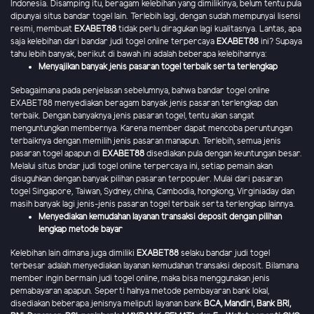
Indonesia. Disamping itu, beragam kelebihan yang dimilikinya, belum tentu pula
dipunyai situs bandar togel lain. Terlebih lagi, dengan sudah mempunyai lisensi
resmi, membuat
EXABET88
tidak perlu diragukan lagi kualitasnya. Lantas, apa
saja kelebihan dari bandar judi togel online terpercaya
EXABET88
ini? Supaya
tahu lebih banyak, berikut di bawah ini adalah beberapa kelebihannya:
Menyajikan banyak jenis pasaran togel terbaik serta terlengkap
Sebagaimana pada penjelasan sebelumnya, bahwa bandar togel online
EXABET88 menyediakan beragam banyak jenis pasaran terlengkap dan
terbaik. Dengan banyaknya jenis pasaran togel, tentu akan sangat
menguntungkan membernya. Karena member dapat mencoba peruntungan
terbaiknya dengan memilih jenis pasaran manapun. Terlebih, semua jenis
pasaran togel apapun di
EXABET88
disediakan pula dengan keuntungan besar.
Melalui situs bndar judi togel online terpercaya ini, setiap pemain akan
disuguhkan dengan banyak pilihan pasaran terpopuler. Mulai dari pasaran
togel Singapore, Taiwan, Sydney, china, Cambodia, hongkong, Virginiaday dan
masih banyak lagi jenis-jenis pasaran togel terbaik serta terlengkap lainnya.
Menyediakan kemudahan layanan transaksi deposit dengan pilihan
lengkap metode bayar
Kelebihan lain dimana juga dimiliki
EXABET88
selaku bandar judi togel
terbesar adalah menyediakan layanan kemudahan transaksi deposit. Bilamana
member ingin bermain judi togel online, maka bisa menggunakan jenis
pemabayaran apapun. Seperti halnya metode pembayaran bank lokal,
disediakan beberapa jenisnya meliputi layanan bank
BCA, Mandiri, Bank BRI,