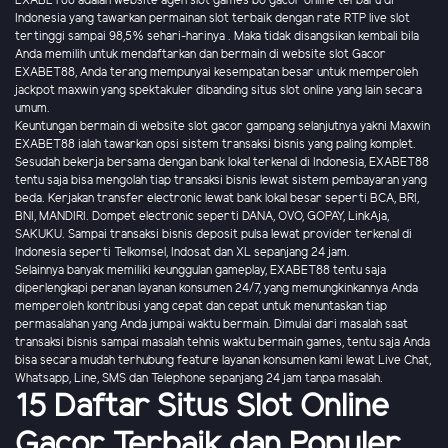
EXABET88 adalah website agen slot games bo gacor online terbaru di
Indonesia yang tawarkan permainan slot terbaik dengan rate RTP live slot
tertinggi sampai 98,5% sehari-harinya . Maka tidak disangsikan kembali bila
Anda memilih untuk mendaftarkan dan bermain di website slot Gacor
EXABET88, Anda terang mempunyai kesempatan besar untuk memperoleh
jackpot maxwin yang spektakuler dibanding situs slot online yang lain secara
umum.
Keuntungan bermain di website slot gacor gampang selanjutnya yakni Maxwin
EXABET88 ialah tawarkan opsi sistem transaksi bisnis yang paling komplet.
Sesudah bekerja bersama dengan bank lokal terkenal di Indonesia, EXABET88
tentu saja bisa mengolah tiap transaksi bisnis lewat sistem pembayaran yang
beda. Kerjakan transfer electronic lewat bank lokal besar seperti BCA, BRI,
BNI, MANDIRI. Dompet electronic seperti DANA, OVO, GOPAY, LinkAja,
SAKUKU. Sampai transaksi bisnis deposit pulsa lewat provider terkenal di
Indonesia seperti Telkomsel, Indosat dan XL sepanjang 24 jam.
Selainnya banyak memiliki keunggulan gameplay, EXABET88 tentu saja
diperlengkapi peranan layanan konsumen 24/7, yang memungkinkannya Anda
memperoleh kontribusi yang cepat dan cepat untuk menuntaskan tiap
permasalahan yang Anda jumpai waktu bermain. Dimulai dari masalah saat
transaksi bisnis sampai masalah tehnis waktu bermain games, tentu saja Anda
bisa secara mudah terhubung feature layanan konsumen kami lewat Live Chat,
Whatsapp, Line, SMS dan Telephone sepanjang 24 jam tanpa masalah.
15 Daftar Situs Slot Online
Gacor Terbaik dan Populer