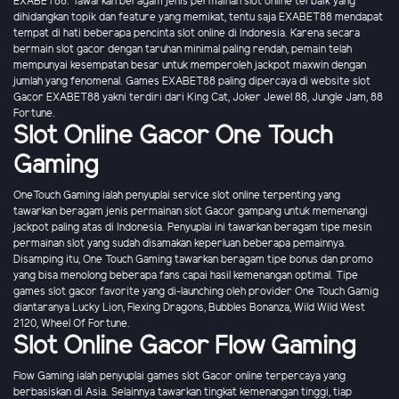
EXABET88. Tawarkan beragam jenis permainan slot online terbaik yang
dihidangkan topik dan feature yang memikat, tentu saja EXABET88 mendapat
tempat di hati beberapa pencinta slot online di Indonesia. Karena secara
bermain slot gacor dengan taruhan minimal paling rendah, pemain telah
mempunyai kesempatan besar untuk memperoleh jackpot maxwin dengan
jumlah yang fenomenal. Games EXABET88 paling dipercaya di website slot
Gacor EXABET88 yakni terdiri dari King Cat, Joker Jewel 88, Jungle Jam, 88
Fortune.
Slot Online Gacor One Touch
Gaming
OneTouch Gaming ialah penyuplai service slot online terpenting yang
tawarkan beragam jenis permainan slot Gacor gampang untuk memenangi
jackpot paling atas di Indonesia. Penyuplai ini tawarkan beragam tipe mesin
permainan slot yang sudah disamakan keperluan beberapa pemainnya.
Disamping itu, One Touch Gaming tawarkan beragam tipe bonus dan promo
yang bisa menolong beberapa fans capai hasil kemenangan optimal. Tipe
games slot gacor favorite yang di-launching oleh provider One Touch Gamig
diantaranya Lucky Lion, Flexing Dragons, Bubbles Bonanza, Wild Wild West
2120, Wheel Of Fortune.
Slot Online Gacor Flow Gaming
Flow Gaming ialah penyuplai games slot Gacor online terpercaya yang
berbasiskan di Asia. Selainnya tawarkan tingkat kemenangan tinggi, tiap