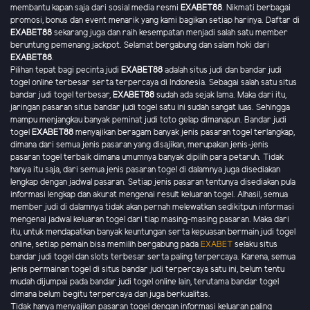
membantu kapan saja dari sosial media resmi
EXABET88
. Nikmati berbagai
promosi, bonus dan event menarik yang kami bagikan setiap harinya. Daftar di
EXABET88
sekarang juga dan raih kesempatan menjadi salah satu member
beruntung pemenang jackpot. Selamat bergabung dan salam hoki dari
EXABET88
.
Pilihan tepat bagi pecinta judi
EXABET88
adalah situs judi dan bandar judi
togel online terbesar serta terpercaya di Indonesia. Sebagai salah satu situs
bandar judi togel terbesar,
EXABET88
sudah ada sejak lama. Maka dari itu,
jaringan pasaran situs bandar judi togel satu ini sudah sangat luas. Sehingga
mampu menjangkau banyak peminat judi toto gelap dimanapun. Bandar judi
togel
EXABET88
menyajikan beragam banyak jenis pasaran togel terlangkap,
dimana dari semua jenis pasaran yang disajikan, merupakan jenis-jenis
pasaran togel terbaik dimana umumnya banyak dipilih para petaruh. Tidak
hanya itu saja, dari semua jenis pasaran togel di dalamnya juga disediakan
lengkap dengan jadwal pasaran. Setiap jenis pasaran tentunya disediakan pula
informasi lengkap dan akurat mengenai result keluaran togel. Alhasil, semua
member judi di dalamnya tidak akan pernah melewatkan sedikitpun informasi
mengenai jadwal keluaran togel dari tiap masing-masing pasaran. Maka dari
itu, untuk mendapatkan banyak keuntungan serta kepuasan bermain judi togel
online, setiap pemain bisa memilih bergabung pada
EXABET
selaku situs
bandar judi togel dan slots terbesar serta paling terpercaya. Karena, semua
jenis permainan togel di situs bandar judi terpercaya satu ini, belum tentu
mudah dijumpai pada bandar judi togel online lain, terutama bandar togel
dimana belum begitu terpercaya dan juga berkualitas.
Tidak hanya menyajikan pasaran togel dengan informasi keluaran paling