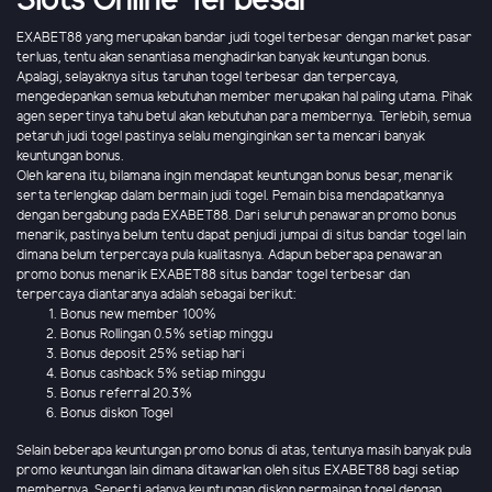
Slots Online Terbesar
EXABET88 yang merupakan bandar judi togel terbesar dengan market pasar
terluas, tentu akan senantiasa menghadirkan banyak keuntungan bonus.
Apalagi, selayaknya situs taruhan togel terbesar dan terpercaya,
mengedepankan semua kebutuhan member merupakan hal paling utama. Pihak
agen sepertinya tahu betul akan kebutuhan para membernya. Terlebih, semua
petaruh judi togel pastinya selalu menginginkan serta mencari banyak
keuntungan bonus.
Oleh karena itu, bilamana ingin mendapat keuntungan bonus besar, menarik
serta terlengkap dalam bermain judi togel. Pemain bisa mendapatkannya
dengan bergabung pada EXABET88. Dari seluruh penawaran promo bonus
menarik, pastinya belum tentu dapat penjudi jumpai di situs bandar togel lain
dimana belum terpercaya pula kualitasnya. Adapun beberapa penawaran
promo bonus menarik EXABET88 situs bandar togel terbesar dan
terpercaya diantaranya adalah sebagai berikut:
Bonus new member 100%
Bonus Rollingan 0.5% setiap minggu
Bonus deposit 25% setiap hari
Bonus cashback 5% setiap minggu
Bonus referral 20.3%
Bonus diskon Togel
Selain beberapa keuntungan promo bonus di atas, tentunya masih banyak pula
promo keuntungan lain dimana ditawarkan oleh situs EXABET88 bagi setiap
membernya. Seperti adanya keuntungan diskon permainan togel dengan