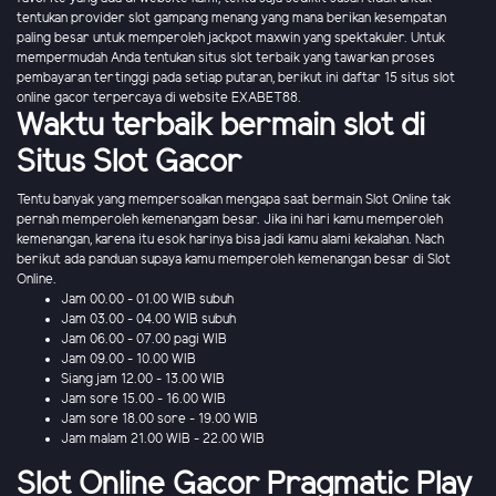
tentukan provider slot gampang menang yang mana berikan kesempatan
paling besar untuk memperoleh jackpot maxwin yang spektakuler. Untuk
mempermudah Anda tentukan situs slot terbaik yang tawarkan proses
pembayaran tertinggi pada setiap putaran, berikut ini daftar 15 situs slot
online gacor terpercaya di website EXABET88.
Waktu terbaik bermain slot di
Situs Slot Gacor
Tentu banyak yang mempersoalkan mengapa saat bermain Slot Online tak
pernah memperoleh kemenangam besar. Jika ini hari kamu memperoleh
kemenangan, karena itu esok harinya bisa jadi kamu alami kekalahan. Nach
berikut ada panduan supaya kamu memperoleh kemenangan besar di Slot
Online.
Jam 00.00 - 01.00 WIB subuh
Jam 03.00 - 04.00 WIB subuh
Jam 06.00 - 07.00 pagi WIB
Jam 09.00 - 10.00 WIB
Siang jam 12.00 - 13.00 WIB
Jam sore 15.00 - 16.00 WIB
Jam sore 18.00 sore - 19.00 WIB
Jam malam 21.00 WIB - 22.00 WIB
Slot Online Gacor Pragmatic Play