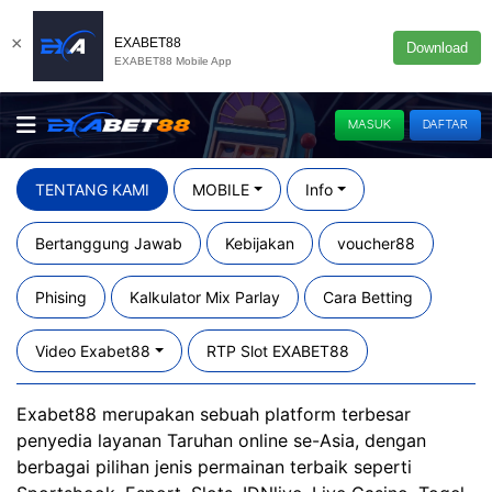
×
EXABET88
Download
EXABET88 Mobile App
MASUK
DAFTAR
TENTANG KAMI
MOBILE
Info
Bertanggung Jawab
Kebijakan
voucher88
Phising
Kalkulator Mix Parlay
Cara Betting
Video Exabet88
RTP Slot EXABET88
Exabet88 merupakan sebuah platform terbesar
penyedia layanan Taruhan online se-Asia, dengan
berbagai pilihan jenis permainan terbaik seperti