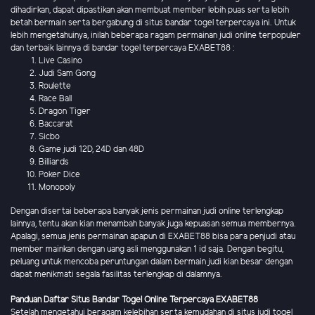
dihadirkan, dapat dipastikan akan membuat member lebih puas serta lebih
betah bermain serta bergabung di situs bandar togel terpercaya ini. Untuk
lebih mengetahuinya, inilah beberapa ragam permainan judi online terpopuler
dan terbaik lainnya di bandar togel terpercaya EXABET88 :
Live Casino
Judi Sam Gong
Roulette
Race Ball
Dragon Tiger
Baccarat
Sicbo
Game judi 12D, 24D dan 48D
Billiards
Poker Dice
Monopoly
Dengan disertai beberapa banyak jenis permainan judi online terlengkap
lainnya, tentu akan kian menambah banyak juga kepuasan semua membernya.
Apalagi, semua jenis permainan apapun di EXABET88 bisa para penjudi atau
member mainkan dengan uang asli menggunakan 1 id saja. Dengan begitu,
peluang untuk mencoba peruntungan dalam bermain judi kian besar dengan
dapat menikmati segala fasilitas terlengkap di dalamnya.
Panduan Daftar Situs Bandar Togel Online Terpercaya EXABET88
Setelah mengetahui beragam kelebihan serta kemudahan di situs judi togel