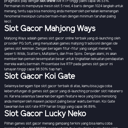
pragmatic play dengan
slot online
live RTP tinggi yakni capai 96.53%.
Permainan ini mempunyai mesin slot 5 reel, 4 baris dengan 1024 langkah untuk
menang, tentu saja bisa menolong anda memperoleh perkalian kemenangan
fenomenal meskipun cuma bermain-main dengan minimum taruhan paling
kecil.
Slot Gacor Mahjong Ways
Mahjong Ways adalah games slot gacor online terbaik yang di-launching oleh
provider PG Soft, yang menyatukan games mahjong tradisionil dengan ide
games slot kekinian. Dengan beragam fitur-fitur yang sangat menarik,
seperti Wilds, Scatters, Multipliers, dan Free Spins. Dengan alami, ini akan
memberikan pemain kesempatan besar untuk tingkatkan kekuatan pendapatan
mereka waktu bermain. Prosentase live RTP pada games slot gacor ini
lumayan tinggi capai 98.50% tiap hari.
Slot Gacor Koi Gate
Selainnya beragam tipe slot gacor terbaik di atas, kamu bisa juga coba
keberuntungan di games slot gacor yang di-launching provider slot Habanero
ini. Karena selainnya tawarkan beragam feature kece yang bisa menolong
anda memperoleh maxwin jackpot paling besar waktu bermain. Koi Gate
tawarkan live slot rate RTP harian tinggi yang capai 96.89%.
Slot Gacor Lucky Neko
Pilihan games slot gacor menang gampang terkini yang bisa kamu coba