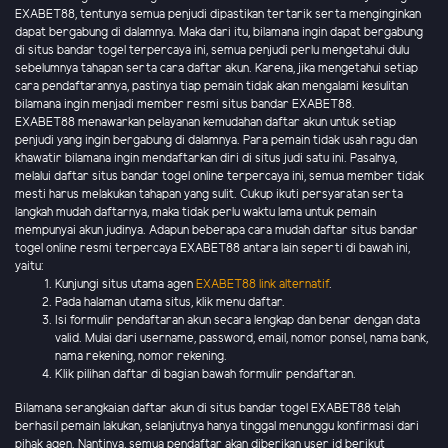
EXABET88, tentunya semua penjudi dipastikan tertarik serta menginginkan
dapat bergabung di dalamnya. Maka dari itu, bilamana ingin dapat bergabung
di situs bandar togel terpercaya ini, semua penjudi perlu mengetahui dulu
sebelumnya tahapan serta cara daftar akun. Karena, jika mengetahui setiap
cara pendaftarannya, pastinya tiap pemain tidak akan mengalami kesulitan
bilamana ingin menjadi member resmi situs bandar EXABET88.
EXABET88 menawarkan pelayanan kemudahan daftar akun untuk setiap
penjudi yang ingin bergabung di dalamnya. Para pemain tidak usah ragu dan
khawatir bilamana ingin mendaftarkan diri di situs judi satu ini. Pasalnya,
melalui daftar situs bandar togel online terpercaya ini, semua member tidak
mesti harus melakukan tahapan yang sulit. Cukup ikuti persyaratan serta
langkah mudah daftarnya, maka tidak perlu waktu lama untuk pemain
mempunyai akun judinya. Adapun beberapa cara mudah daftar situs bandar
togel online resmi terpercaya EXABET88 antara lain seperti di bawah ini,
yaitu:
Kunjungi situs utama agen
EXABET88 link alternatif
.
Pada halaman utama situs, klik menu daftar.
Isi formulir pendaftaran akun secara lengkap dan benar dengan data
valid. Mulai dari username, password, email, nomor ponsel, nama bank,
nama rekening, nomor rekening.
Klik pilihan daftar di bagian bawah formulir pendaftaran.
Bilamana serangkaian daftar akun di situs bandar togel EXABET88 telah
berhasil pemain lakukan, selanjutnya hanya tinggal menunggu konfirmasi dari
pihak agen. Nantinya, semua pendaftar akan diberikan user id berikut