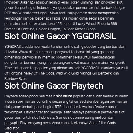
Provider Joker123 ataupun lebih dikenali Joker Gaming ialah provider slot
gacor terpenting di Indonesia yang sediakan permainan slot terbaik dengan
RTP dan Winrate tertinggi . Maka tentu saja pemain dapat memperoleh
keuntungan sampai beberapa ratus juta rupiah cuma secara bermain
permainan online terbitan Joker123 seperti Lucky Wheel, Phoenix 888,
Flames Of Fortune, Golden Dragon, CaiShen Riches Bingo.
Slot Online Gacor YGGDRASIL
YGGDRASIL adalah penyuplai taruhan online paling populer yang berbasiskan
di Malta. Walau disebut sebagai penyuplai terbaru slot yang gampang
dimenangi, penyuplai ini memiliki komitmen selalu untuk mendatangkan
pengalaman bermain yang menyenangkan lewat macam permainan yang unik.
Tipe slot gacor terpopuler yang diedarkan oleh YGGDRASIL diantaranya Vault
Of Fortune, Valley Of The Gods, Wild Wild Gold, Vikings Go Berzerk, dan
Rainbow Ryan.
Slot Online Gacor Playtech
Playtech adalah produsen mesin
slot online
populer dan sudah menekuni dalam
industri permainan judi online sepanjang tahun. Sediakan beragam permainan
slot gacor terbaik pada tingkat RTP tinggi dan tawarkan feature bonus
terkomplet, Playtech terang sebagai salah satunya penyuplai permainan slot
gacor opsi untuk slot Indonesia. Games slot online paling melipur dari
penyuplai Playtech yang perlu Anda coba diantaranya Age of the Gods,
Gladiator.