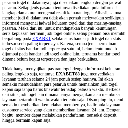
pasaran togel di dalamnya juga disediakan lengkap dengan jadwal
pasaran. Setiap jenis pasaran tentunya disediakan pula informasi
lengkap dan akurat mengenai result keluaran togel. Alhasil, semua
member judi di dalamnya tidak akan pernah melewatkan sedikitpun
informasi mengenai jadwal keluaran togel dari tiap masing-masing
pasaran. Maka dari itu, untuk mendapatkan banyak keuntungan
serta kepuasan bermain judi togel online, setiap pemain bisa memilih
bergabung pada
EXABET
selaku situs bandar judi togel dan slots
terbesar serta paling terpercaya. Karena, semua jenis permainan
togel di situs bandar judi terpercaya satu ini, belum tentu mudah
dijumpai pada bandar judi togel online lain, terutama bandar togel
dimana belum begitu terpercaya dan juga berkualitas.
Tidak hanya menyajikan pasaran togel dengan informasi keluaran
paling lengkap saja, tentunya
EXABET88
juga menyediakan
layanan taruhan selama 24 jam penuh setiap harinya. Ini akan
semakin memudahkan para petaruh untuk memainkan judi togel
kapan saja tanpa harus khawatir terhadap batasan waktu. Berbeda
dari situs judi togel lain dimana hanya menyajikan atau membuka
layanan bertaruh di waktu-waktu tertentu saja. Disamping itu, demi
semakin memberikan kemudahan membernya, hadir pula layanan
customer service yang akan memberikan layanan 24 jam. Dengan
begitu, member dapat melakukan pendaftaran, transaksi deposit,
hingga bermain kapan saja.