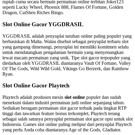
rupiah cuma secara bermain permainan online terbitan Joker123
seperti Lucky Wheel, Phoenix 888, Flames Of Fortune, Golden
Dragon, CaiShen Riches Bingo.
Slot Online Gacor YGGDRASIL
YGGDRASIL adalah penyuplai taruhan online paling populer yang
berbasiskan di Malta. Walau disebut sebagai penyuplai terbaru slot
yang gampang dimenangi, penyuplai ini memiliki komitmen selalu
untuk mendatangkan pengalaman bermain yang menyenangkan
lewat macam permainan yang unik. Tipe slot gacor terpopuler yang
diedarkan oleh YGGDRASIL diantaranya Vault Of Fortune, Valley
Of The Gods, Wild Wild Gold, Vikings Go Berzerk, dan Rainbow
Ryan.
Slot Online Gacor Playtech
Playtech adalah produsen mesin
slot online
populer dan sudah
menekuni dalam industri permainan judi online sepanjang tahun.
Sediakan beragam permainan slot gacor terbaik pada tingkat RTP
tinggi dan tawarkan feature bonus terkomplet, Playtech terang
sebagai salah satunya penyuplai permainan slot gacor opsi untuk slot
Indonesia. Games slot online paling melipur dari penyuplai Playtech
yang perlu Anda coba diantaranya Age of the Gods, Gladiator.