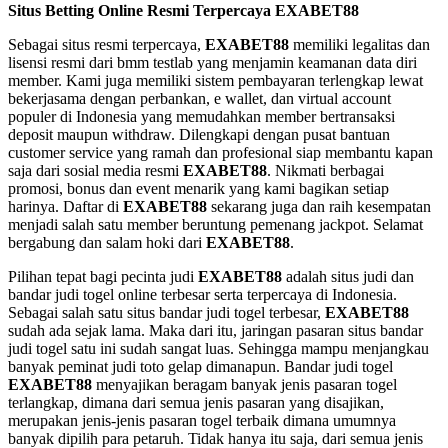
Situs Betting Online Resmi Terpercaya EXABET88
Sebagai situs resmi terpercaya,
EXABET88
memiliki legalitas dan
lisensi resmi dari bmm testlab yang menjamin keamanan data diri
member. Kami juga memiliki sistem pembayaran terlengkap lewat
bekerjasama dengan perbankan, e wallet, dan virtual account
populer di Indonesia yang memudahkan member bertransaksi
deposit maupun withdraw. Dilengkapi dengan pusat bantuan
customer service yang ramah dan profesional siap membantu kapan
saja dari sosial media resmi
EXABET88
. Nikmati berbagai
promosi, bonus dan event menarik yang kami bagikan setiap
harinya. Daftar di
EXABET88
sekarang juga dan raih kesempatan
menjadi salah satu member beruntung pemenang jackpot. Selamat
bergabung dan salam hoki dari
EXABET88
.
Pilihan tepat bagi pecinta judi
EXABET88
adalah situs judi dan
bandar judi togel online terbesar serta terpercaya di Indonesia.
Sebagai salah satu situs bandar judi togel terbesar,
EXABET88
sudah ada sejak lama. Maka dari itu, jaringan pasaran situs bandar
judi togel satu ini sudah sangat luas. Sehingga mampu menjangkau
banyak peminat judi toto gelap dimanapun. Bandar judi togel
EXABET88
menyajikan beragam banyak jenis pasaran togel
terlangkap, dimana dari semua jenis pasaran yang disajikan,
merupakan jenis-jenis pasaran togel terbaik dimana umumnya
banyak dipilih para petaruh. Tidak hanya itu saja, dari semua jenis