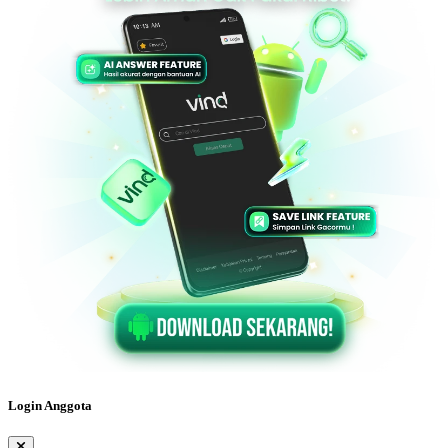
Login Anggota