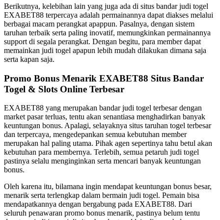
Berikutnya, kelebihan lain yang juga ada di situs bandar judi togel
EXABET88 terpercaya adalah permainannya dapat diakses melalui
berbagai macam perangkat apappun. Pasalnya, dengan sistem
taruhan terbaik serta paling inovatif, memungkinkan permainannya
support di segala perangkat. Dengan begitu, para member dapat
memainkan judi togel apapun lebih mudah dilakukan dimana saja
serta kapan saja.
Promo Bonus Menarik EXABET88 Situs Bandar
Togel & Slots Online Terbesar
EXABET88 yang merupakan bandar judi togel terbesar dengan
market pasar terluas, tentu akan senantiasa menghadirkan banyak
keuntungan bonus. Apalagi, selayaknya situs taruhan togel terbesar
dan terpercaya, mengedepankan semua kebutuhan member
merupakan hal paling utama. Pihak agen sepertinya tahu betul akan
kebutuhan para membernya. Terlebih, semua petaruh judi togel
pastinya selalu menginginkan serta mencari banyak keuntungan
bonus.
Oleh karena itu, bilamana ingin mendapat keuntungan bonus besar,
menarik serta terlengkap dalam bermain judi togel. Pemain bisa
mendapatkannya dengan bergabung pada EXABET88. Dari
seluruh penawaran promo bonus menarik, pastinya belum tentu