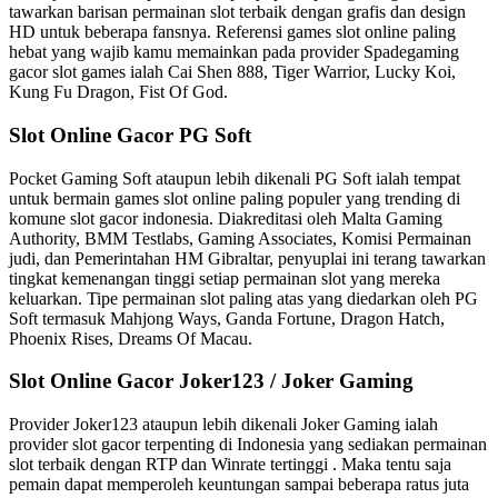
tawarkan barisan permainan slot terbaik dengan grafis dan design
HD untuk beberapa fansnya. Referensi games slot online paling
hebat yang wajib kamu memainkan pada provider Spadegaming
gacor slot games ialah Cai Shen 888, Tiger Warrior, Lucky Koi,
Kung Fu Dragon, Fist Of God.
Slot Online Gacor PG Soft
Pocket Gaming Soft ataupun lebih dikenali PG Soft ialah tempat
untuk bermain games slot online paling populer yang trending di
komune slot gacor indonesia. Diakreditasi oleh Malta Gaming
Authority, BMM Testlabs, Gaming Associates, Komisi Permainan
judi, dan Pemerintahan HM Gibraltar, penyuplai ini terang tawarkan
tingkat kemenangan tinggi setiap permainan slot yang mereka
keluarkan. Tipe permainan slot paling atas yang diedarkan oleh PG
Soft termasuk Mahjong Ways, Ganda Fortune, Dragon Hatch,
Phoenix Rises, Dreams Of Macau.
Slot Online Gacor Joker123 / Joker Gaming
Provider Joker123 ataupun lebih dikenali Joker Gaming ialah
provider slot gacor terpenting di Indonesia yang sediakan permainan
slot terbaik dengan RTP dan Winrate tertinggi . Maka tentu saja
pemain dapat memperoleh keuntungan sampai beberapa ratus juta