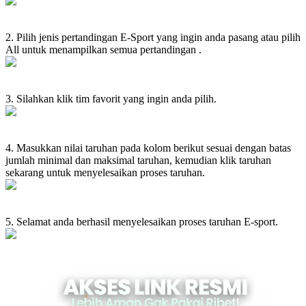
2. Pilih jenis pertandingan E-Sport yang ingin anda pasang atau pilih
All untuk menampilkan semua pertandingan .
3. Silahkan klik tim favorit yang ingin anda pilih.
4. Masukkan nilai taruhan pada kolom berikut sesuai dengan batas
jumlah minimal dan maksimal taruhan, kemudian klik taruhan
sekarang untuk menyelesaikan proses taruhan.
5. Selamat anda berhasil menyelesaikan proses taruhan E-sport.