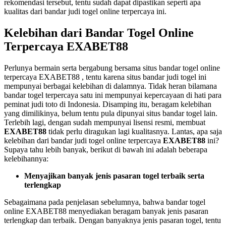
rekomendasi tersebut, tentu sudah dapat dipastikan seperti apa
kualitas dari bandar judi togel online terpercaya ini.
Kelebihan dari Bandar Togel Online
Terpercaya EXABET88
Perlunya bermain serta bergabung bersama situs bandar togel online
terpercaya EXABET88 , tentu karena situs bandar judi togel ini
mempunyai berbagai kelebihan di dalamnya. Tidak heran bilamana
bandar togel terpercaya satu ini mempunyai kepercayaan di hati para
peminat judi toto di Indonesia. Disamping itu, beragam kelebihan
yang dimilikinya, belum tentu pula dipunyai situs bandar togel lain.
Terlebih lagi, dengan sudah mempunyai lisensi resmi, membuat
EXABET88
tidak perlu diragukan lagi kualitasnya. Lantas, apa saja
kelebihan dari bandar judi togel online terpercaya
EXABET88
ini?
Supaya tahu lebih banyak, berikut di bawah ini adalah beberapa
kelebihannya:
Menyajikan banyak jenis pasaran togel terbaik serta
terlengkap
Sebagaimana pada penjelasan sebelumnya, bahwa bandar togel
online EXABET88 menyediakan beragam banyak jenis pasaran
terlengkap dan terbaik. Dengan banyaknya jenis pasaran togel, tentu