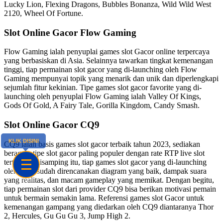
Lucky Lion, Flexing Dragons, Bubbles Bonanza, Wild Wild West
2120, Wheel Of Fortune.
Slot Online Gacor Flow Gaming
Flow Gaming ialah penyuplai games slot Gacor online terpercaya
yang berbasiskan di Asia. Selainnya tawarkan tingkat kemenangan
tinggi, tiap permainan slot gacor yang di-launching oleh Flow
Gaming mempunyai topik yang menarik dan unik dan diperlengkapi
sejumlah fitur kekinian. Tipe games slot gacor favorite yang di-
launching oleh penyuplai Flow Gaming ialah Valley Of Kings,
Gods Of Gold, A Fairy Tale, Gorilla Kingdom, Candy Smash.
Slot Online Gacor CQ9
KLIK DISINI
CQ9 ialah basis games slot gacor terbaik tahun 2023, sediakan
beragam tipe slot gacor paling populer dengan rate RTP live slot
tertinggi. Disamping itu, tiap games slot gacor yang di-launching
oleh CQ9 sudah direncanakan diagram yang baik, dampak suara
yang realitas, dan macam gameplay yang memikat. Dengan begitu,
tiap permainan slot dari provider CQ9 bisa berikan motivasi pemain
untuk bermain semakin lama. Referensi games slot Gacor untuk
kemenangan gampang yang diedarkan oleh CQ9 diantaranya Thor
2, Hercules, Gu Gu Gu 3, Jump High 2.