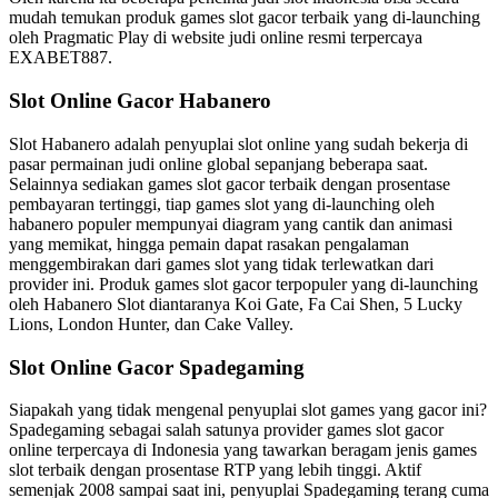
mudah temukan produk games slot gacor terbaik yang di-launching
oleh Pragmatic Play di website judi online resmi terpercaya
EXABET887.
Slot Online Gacor Habanero
Slot Habanero adalah penyuplai slot online yang sudah bekerja di
pasar permainan judi online global sepanjang beberapa saat.
Selainnya sediakan games slot gacor terbaik dengan prosentase
pembayaran tertinggi, tiap games slot yang di-launching oleh
habanero populer mempunyai diagram yang cantik dan animasi
yang memikat, hingga pemain dapat rasakan pengalaman
menggembirakan dari games slot yang tidak terlewatkan dari
provider ini. Produk games slot gacor terpopuler yang di-launching
oleh Habanero Slot diantaranya Koi Gate, Fa Cai Shen, 5 Lucky
Lions, London Hunter, dan Cake Valley.
Slot Online Gacor Spadegaming
Siapakah yang tidak mengenal penyuplai slot games yang gacor ini?
Spadegaming sebagai salah satunya provider games slot gacor
online terpercaya di Indonesia yang tawarkan beragam jenis games
slot terbaik dengan prosentase RTP yang lebih tinggi. Aktif
semenjak 2008 sampai saat ini, penyuplai Spadegaming terang cuma